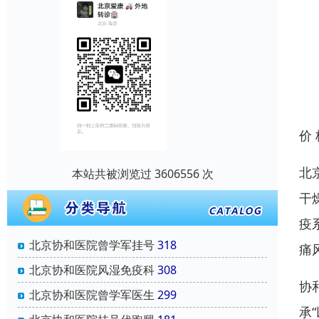
价
北
本站共被浏览过 3606556 次
干
疫
北京协和医院曾学军挂号
318
痛
北京协和医院风湿免疫科
308
协
北京协和医院曾学军医生
299
承