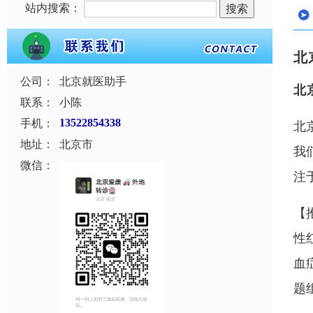
站内搜索：
北
公司：
北京就医助手
北
联系：
小陈
手机：
13522854338
北
地址：
北京市
我
微信：
注
【
性
血
题