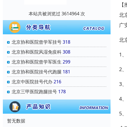
【
本站共被浏览过 3614964 次
北
广
北
北京协和医院曾学军挂号
318
北京协和医院风湿免疫科
308
1
北京协和医院曾学军医生
299
2
北京协和医院挂号代跑腿
181
北京中医院挂号代办
216
3
北京三甲医院跑腿挂号
178
4
5
暂无数据