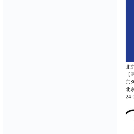
北
【
京
北
24-