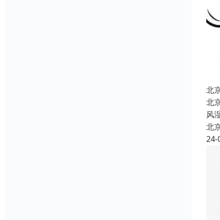
北
北
风
北
24-