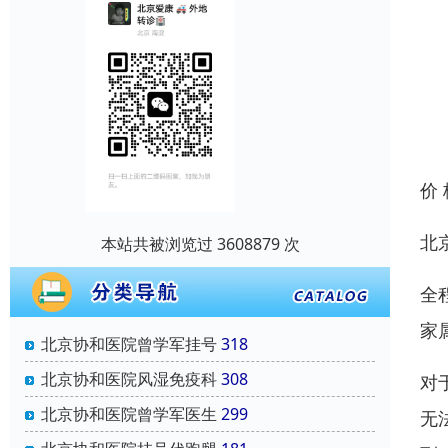
价
北
本站共被浏览过 3608879 次
全
家
北京协和医院曾学军挂号
318
北京协和医院风湿免疫科
308
对
北京协和医院曾学军医生
299
无