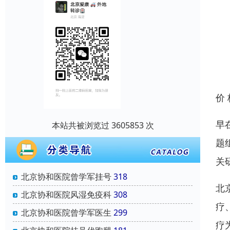
价
早
本站共被浏览过 3605853 次
题
关
北京协和医院曾学军挂号
318
北
北京协和医院风湿免疫科
308
疗
北京协和医院曾学军医生
299
疗