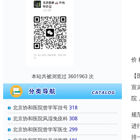
价
【
本站共被浏览过 3601963 次
宣
院
北京协和医院曾学军挂号
318
规
北京协和医院风湿免疫科
308
进
北京协和医院曾学军医生
299
排