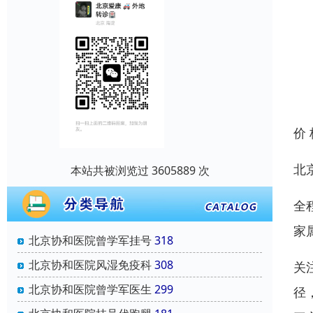
价
北
本站共被浏览过 3605889 次
全
家
北京协和医院曾学军挂号
318
北京协和医院风湿免疫科
308
关
北京协和医院曾学军医生
299
径