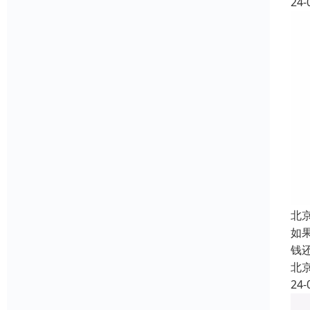
24-
北
如
钱
北
24-